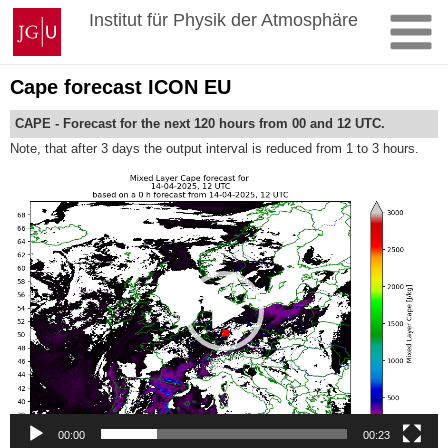
Zum
Johannes
Institut für Physik der Atmosphäre
Inhalt
Gutenberg-
springen
Universität
Mainz
Cape forecast ICON EU
CAPE - Forecast for the next 120 hours from 00 and 12 UTC.
Note, that after 3 days the output interval is reduced from 1 to 3 hours.
Video-
Player
00:00
00:23