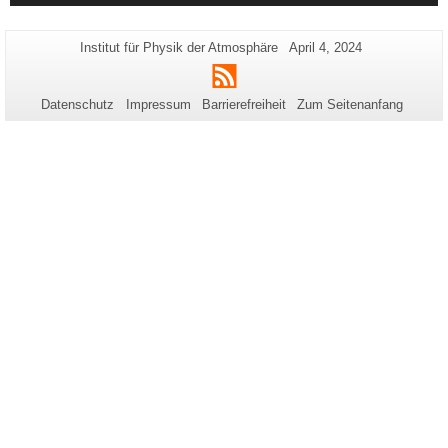
Zusätzliche
Seiten-
Letzte
Institut für Physik der Atmosphäre
April 4, 2024
Name:
Aktualisierung:
Informationen
RSS
zu
Datenschutz
Impressum
Barrierefreiheit
Zum Seitenanfang
dieser
Seite