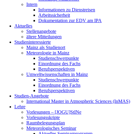
Intern
Informationen zu Dienstreisen
Arbeitssicherheit
Dokumentation zur EDV am IPA
Aktuelles
Stellenangebote
ältere Mitteilungen
Studieninteressierte
Mainz als Studienort
Meteorologie in Mainz
Studienschwerpunkte
Einordnung des Fachs
Berufsperspektiven
Umweltwissenschaften in Mainz
Studienschwerpunkte
Einordnung des Fachs
Berufsperspektiven
Studien-Angebote
International Master in Atmospheric Sciences (InMAS)
Lehre
Vorlesungen – [JOGU]StINe
Vorlesungsskripte
Raumbelegungsplan
Meteorologisches Seminar
Aktuelles Seminarprogramm