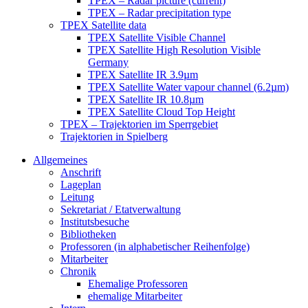
TPEX – Radar picture (current)
TPEX – Radar precipitation type
TPEX Satellite data
TPEX Satellite Visible Channel
TPEX Satellite High Resolution Visible
Germany
TPEX Satellite IR 3.9µm
TPEX Satellite Water vapour channel (6.2µm)
TPEX Satellite IR 10.8µm
TPEX Satellite Cloud Top Height
TPEX – Trajektorien im Sperrgebiet
Trajektorien in Spielberg
Allgemeines
Anschrift
Lageplan
Leitung
Sekretariat / Etatverwaltung
Institutsbesuche
Bibliotheken
Professoren (in alphabetischer Reihenfolge)
Mitarbeiter
Chronik
Ehemalige Professoren
ehemalige Mitarbeiter