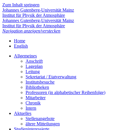
Zum Inhalt springen
Johannes Gutenberg-Universität Mainz
Institut für Physik der Atmosphäre
Johannes Gutenberg-Universität Mainz
Institut für Physik der Atmosphäre
Navigation anzeigen/verstecken
Home
English
Allgemeines
Anschrift
Lageplan
Leitung
Sekretariat / Etatverwaltung
Institutsbesuche
Bibliotheken
Professoren (in alphabetischer Reihenfolge)
Mitarbeiter
Chronik
Intern
Aktuelles
Stellenangebote
ältere Mitteilungen
Studieninteressierte