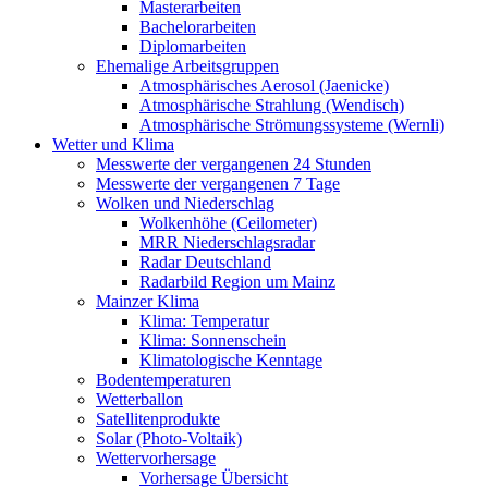
Masterarbeiten
Bachelorarbeiten
Diplomarbeiten
Ehemalige Arbeitsgruppen
Atmosphärisches Aerosol (Jaenicke)
Atmosphärische Strahlung (Wendisch)
Atmosphärische Strömungssysteme (Wernli)
Wetter und Klima
Messwerte der vergangenen 24 Stunden
Messwerte der vergangenen 7 Tage
Wolken und Niederschlag
Wolkenhöhe (Ceilometer)
MRR Niederschlagsradar
Radar Deutschland
Radarbild Region um Mainz
Mainzer Klima
Klima: Temperatur
Klima: Sonnenschein
Klimatologische Kenntage
Bodentemperaturen
Wetterballon
Satellitenprodukte
Solar (Photo-Voltaik)
Wettervorhersage
Vorhersage Übersicht