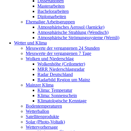
Dissertationen
Masterarbeiten
Bachelorarbeiten
Diplomarbeiten
Ehemalige Arbeitsgruppen
Atmosphärisches Aerosol (Jaenicke)
Atmosphärische Strahlung (Wendisch)
Atmosphärische Strömungssysteme (Wernli)
Wetter und Klima
Messwerte der vergangenen 24 Stunden
Messwerte der vergangenen 7 Tage
Wolken und Niederschlag
Wolkenhöhe (Ceilometer)
MRR Niederschlagsradar
Radar Deutschland
Radarbild Region um Mainz
Mainzer Klima
Klima: Temperatur
Klima: Sonnenschein
Klimatologische Kenntage
Bodentemperaturen
Wetterballon
Satellitenprodukte
Solar (Photo-Voltaik)
Wettervorhersage