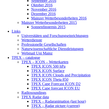
September 2016
Oktober 2016
November 2016
Dezember 2016
Mainzer Wetterbesonderheiten 2016
Mainzer Wetterbesonderheiten 2015
Sonnenfinsternis 2015
Links
Universitäten und Forschungseinrichtungen
Wetterdienste
Professionelle Gesellschaften
Naturwissenschaftliche Dienstleistungen
Webmail Uni Mainz
TPEX – catalogue
TPEX – ICON – Wetterkarten
TPEX ICON 500 hPa
TPEX ICON Surface
TPEX ICON Clouds and Precipitation
TPEX ICON Theta 850
TPEX Cape Forecast ICON D2
TPEX Cape forecast ICON EU
Radiosoundings
TPEX Radar data
TPEX – Radaranimation (last hour)
TPEX – Radar picture (current)