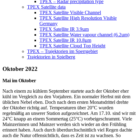
TPEX – Radar precipitation type
TPEX Satellite data
TPEX Satellite Visible Channel
TPEX Satellite High Resolution Visible
Germany
TPEX Satellite IR 3.9µm
TPEX Satellite Water vapour channel (6.2µm)
TPEX Satellite IR 10.8µm
TPEX Satellite Cloud Top Height
TPEX – Trajektorien im Sperrgebiet
Trajektorien in Spielberg
Oktober 2022
Mai im Oktober
Nach einem zu kühlem September startete auch der Oktober eher
kühl im Vergleich zu den Vorjahren. Ein normaler Herbst mit dem
üblichen Nebel eben. Doch nach dem ersten Monatsdrittel drehte
der Oktober richtig auf. Temperaturen über 20°C wurden
regelmäßig an unserer Station aufgezeichnet. Am 17.10. sind wir mit
24°C knapp an einem Sommertag (25°C) vorbeigeschrammt. Viele
Mainzerinnen und Mainzer werden sich wieder an den Frühling
erinnert haben. Auch durch überdurchschnittlich viel Regen dachte
auch die Natur offensichtlich, dass es Zeit ist zu wachsen. So