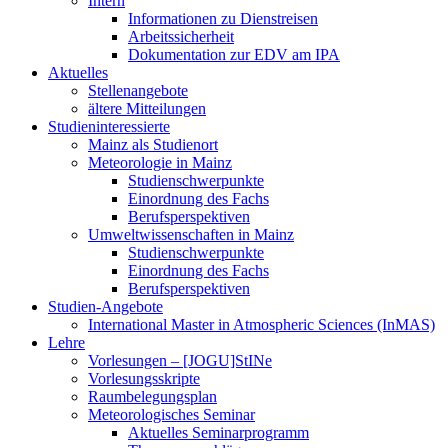
Intern
Informationen zu Dienstreisen
Arbeitssicherheit
Dokumentation zur EDV am IPA
Aktuelles
Stellenangebote
ältere Mitteilungen
Studieninteressierte
Mainz als Studienort
Meteorologie in Mainz
Studienschwerpunkte
Einordnung des Fachs
Berufsperspektiven
Umweltwissenschaften in Mainz
Studienschwerpunkte
Einordnung des Fachs
Berufsperspektiven
Studien-Angebote
International Master in Atmospheric Sciences (InMAS)
Lehre
Vorlesungen – [JOGU]StINe
Vorlesungsskripte
Raumbelegungsplan
Meteorologisches Seminar
Aktuelles Seminarprogramm