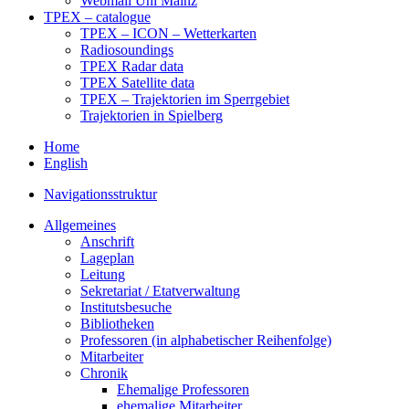
Webmail Uni Mainz
TPEX – catalogue
TPEX – ICON – Wetterkarten
Radiosoundings
TPEX Radar data
TPEX Satellite data
TPEX – Trajektorien im Sperrgebiet
Trajektorien in Spielberg
Home
English
Navigationsstruktur
Allgemeines
Anschrift
Lageplan
Leitung
Sekretariat / Etatverwaltung
Institutsbesuche
Bibliotheken
Professoren (in alphabetischer Reihenfolge)
Mitarbeiter
Chronik
Ehemalige Professoren
ehemalige Mitarbeiter