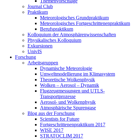
Themenvorschläge
Journal Club
Praktikum
Meteorologisches Grundpraktikum
Meteorologisches Fortgeschrittenenpraktikum
Berufspraktikum
Kolloquium der Atmosphärenwissenschaften
Physikalisches Kolloquium
Exkursionen
UnivIS
Forschung
Arbeitsgruppen
Dynamische Meteorologie
Umweltmodellierung im Klimasystem
Theoretische Wolkenphysik
Wolken – Aerosol – Dynamik
Flugzeugmessungen und UTLS-
Transportprozesse
Aerosol- und Wolkenphysik
Atmosphärische Spurengase
Blog aus der Forschung
Scientists for Future
Fortgeschrittenenpraktikum 2017
WISE 2017
STRATOCLIM 2017