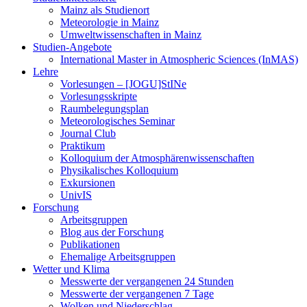
Mainz als Studienort
Meteorologie in Mainz
Umweltwissenschaften in Mainz
Studien-Angebote
International Master in Atmospheric Sciences (InMAS)
Lehre
Vorlesungen – [JOGU]StINe
Vorlesungsskripte
Raumbelegungsplan
Meteorologisches Seminar
Journal Club
Praktikum
Kolloquium der Atmosphärenwissenschaften
Physikalisches Kolloquium
Exkursionen
UnivIS
Forschung
Arbeitsgruppen
Blog aus der Forschung
Publikationen
Ehemalige Arbeitsgruppen
Wetter und Klima
Messwerte der vergangenen 24 Stunden
Messwerte der vergangenen 7 Tage
Wolken und Niederschlag