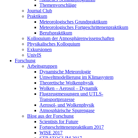
Themenvorschläge
Journal Club
Praktikum
Meteorologisches Grundpraktikum
Meteorologisches Fortgeschrittenenpraktikum
Berufspraktikum
Kolloquium der Atmosphärenwissenschaften
Physikalisches Kolloquium
Exkursionen
UnivIS
Forschung
Arbeitsgruppen
Dynamische Meteorologie
Umweltmodellierung im Klimasystem
Theoretische Wolkenphysik
Wolken – Aerosol – Dynamik
Flugzeugmessungen und UTLS-
Transportprozesse
Aerosol- und Wolkenphysik
Atmosphärische Spurengase
Blog aus der Forschung
Scientists for Future
Fortgeschrittenenpraktikum 2017
WISE 2017