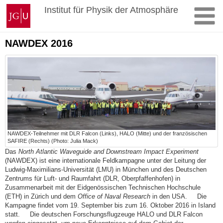
Zum
Johannes
Institut für Physik der Atmosphäre
Inhalt
Gutenberg-
springen
Universität
Mainz
NAWDEX 2016
NAWDEX-Teilnehmer mit DLR Falcon (Links), HALO (Mitte) und der französischen
SAFIRE (Rechts) (Photo: Julia Mack)
Das
North Atlantic Waveguide and Downstream Impact Experiment
(NAWDEX) ist eine internationale Feldkampagne unter der Leitung der
Ludwig-Maximilians-Universität (LMU) in München und des Deutschen
Zentrums für Luft- und Raumfahrt (DLR, Oberpfaffenhofen) in
Zusammenarbeit mit der Eidgenössischen Technischen Hochschule
(ETH) in Zürich und dem
Office of Naval Research
in den USA. Die
Kampagne findet vom 19. September bis zum 16. Oktober 2016 in Island
statt. Die deutschen Forschungsflugzeuge HALO und DLR Falcon