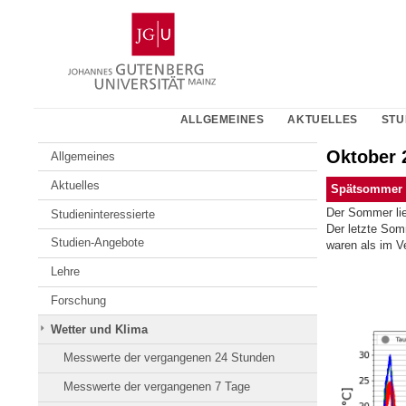
Zum
Johannes
Inhalt
Gutenberg-
springen
Universität
Mainz
ALLGEMEINES
AKTUELLES
STU
Oktober 
Allgemeines
Aktuelles
Spätsommer 
Der Sommer lie
Studieninteressierte
Der letzte Som
Studien-Angebote
waren als im Ve
Lehre
Forschung
Wetter und Klima
Messwerte der vergangenen 24 Stunden
Messwerte der vergangenen 7 Tage