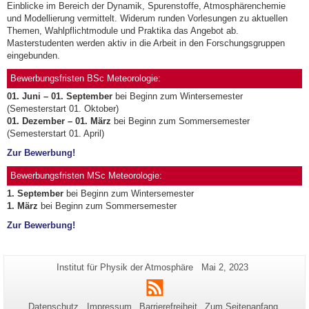
Einblicke im Bereich der Dynamik, Spurenstoffe, Atmosphärenchemie
und Modellierung vermittelt. Widerum runden Vorlesungen zu aktuellen
Themen, Wahlpflichtmodule und Praktika das Angebot ab.
Masterstudenten werden aktiv in die Arbeit in den Forschungsgruppen
eingebunden.
Bewerbungsfristen BSc Meteorologie:
01. Juni – 01. September
bei Beginn zum Wintersemester
(Semesterstart 01. Oktober)
01. Dezember – 01. März
bei Beginn zum Sommersemester
(Semesterstart 01. April)
Zur Bewerbung!
Bewerbungsfristen MSc Meteorologie:
1. September
bei Beginn zum Wintersemester
1. März
bei Beginn zum Sommersemester
Zur Bewerbung!
Zusätzliche
Seiten-
Letzte
Institut für Physik der Atmosphäre
Mai 2, 2023
Name:
Aktualisierung:
Informationen
RSS
zu
Datenschutz
Impressum
Barrierefreiheit
Zum Seitenanfang