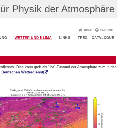
t für Physik der Atmosphäre
HOME
ENGLISH
UNG
WETTER UND KLIMA
LINKS
TPEX – CATALOGUE
diensts. Dies kann grob als "Ist"-Zustand der Atmosphäre zum in der
m Deutschen Wetterdienst