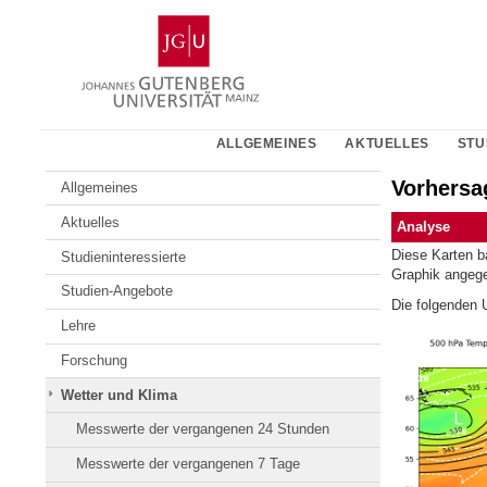
Zum
Johannes
Inhalt
Gutenberg-
springen
Universität
Mainz
ALLGEMEINES
AKTUELLES
STU
Vorhersa
Allgemeines
Aktuelles
Analyse
Diese Karten b
Studieninteressierte
Graphik angege
Studien-Angebote
Die folgenden U
Lehre
Forschung
Wetter und Klima
Messwerte der vergangenen 24 Stunden
Messwerte der vergangenen 7 Tage