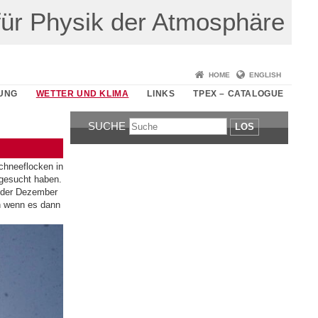
t für Physik der Atmosphäre
HOME
ENGLISH
UNG
WETTER UND KLIMA
LINKS
TPEX – CATALOGUE
SUCHE
LOS
chneeflocken in
sgesucht haben.
e der Dezember
h wenn es dann