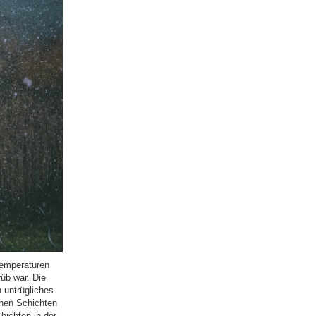
Temperaturen
üb war. Die
 untrügliches
hen Schichten
hichten in der