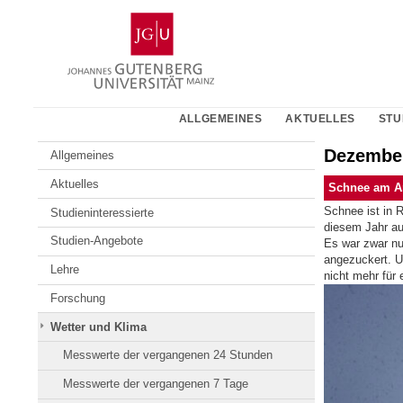
Zum
Johannes
Inhalt
Gutenberg-
springen
Universität
Mainz
ALLGEMEINES
AKTUELLES
STU
Dezembe
Allgemeines
Aktuelles
Schnee am A
Schnee ist in 
Studieninteressierte
diesem Jahr au
Studien-Angebote
Es war zwar nu
angezuckert. U
Lehre
nicht mehr für 
Forschung
Wetter und Klima
Messwerte der vergangenen 24 Stunden
Messwerte der vergangenen 7 Tage