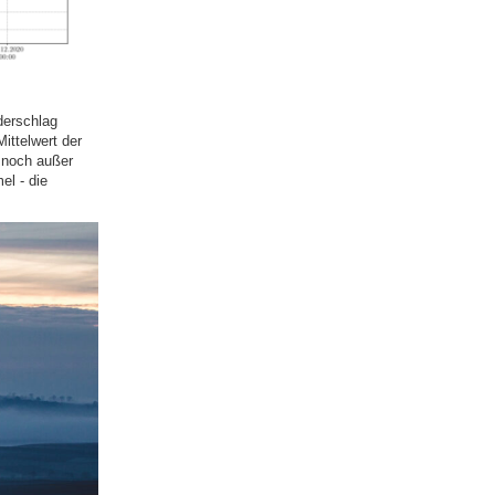
derschlag
ittelwert der
 noch außer
el - die