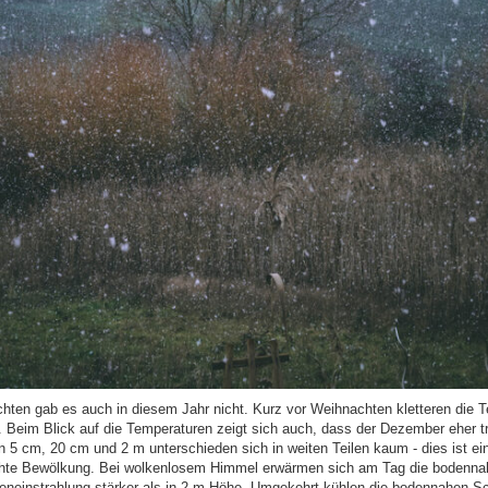
ten gab es auch in diesem Jahr nicht. Kurz vor Weihnachten kletteren die 
. Beim Blick auf die Temperaturen zeigt sich auch, dass der Dezember eher tr
 5 cm, 20 cm und 2 m unterschieden sich in weiten Teilen kaum - dies ist ein
chte Bewölkung. Bei wolkenlosem Himmel erwärmen sich am Tag die bodenna
eneinstrahlung stärker als in 2 m Höhe. Umgekehrt kühlen die bodennahen Sc