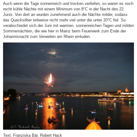
Auch wenn die Tage sonnenreich und trocken verliefen, so waren es noch
recht kühle Nächte mit einem Minimum von 8°C in der Nacht des 22.
Junis. Von dort an wurden zunehmend auch die Nächte milder, sodass
das Quecksilber teilweise nicht mehr viel unter die unter 20°C fiel. So
verabschiedet sich der Juni mit warmen, sonnenreichen Tagen und milden
Sommernächten, die wie hier in Mainz beim Feuerwerk zum Ende der
Johannisnacht zum Verweilen am Rhein einluden.
Text: Franziska Bär, Robert Hack