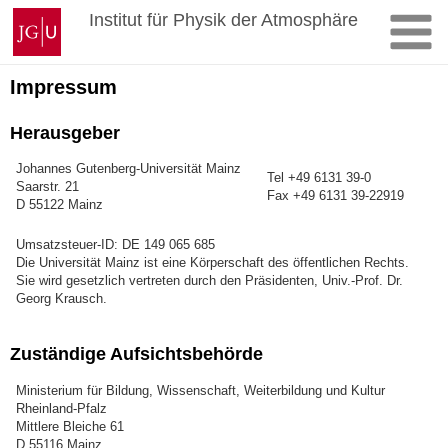
Zum
Johannes
Institut für Physik der Atmosphäre
Inhalt
Gutenberg-
springen
Universität
Mainz
Impressum
Herausgeber
Johannes Gutenberg-Universität Mainz
Tel +49 6131 39-0
Saarstr. 21
Fax +49 6131 39-22919
D 55122 Mainz
Umsatzsteuer-ID: DE 149 065 685
Die Universität Mainz ist eine Körperschaft des öffentlichen Rechts.
Sie wird gesetzlich vertreten durch den Präsidenten, Univ.-Prof. Dr.
Georg Krausch.
Zuständige Aufsichtsbehörde
Ministerium für Bildung, Wissenschaft, Weiterbildung und Kultur
Rheinland-Pfalz
Mittlere Bleiche 61
D 55116 Mainz