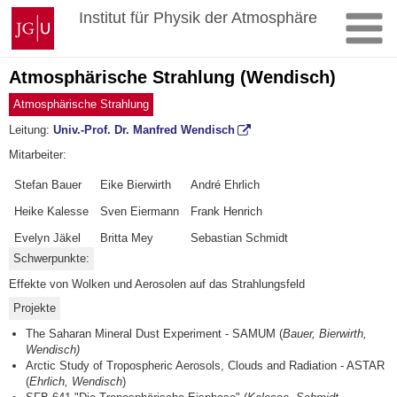
Zum
Johannes
Institut für Physik der Atmosphäre
Inhalt
Gutenberg-
springen
Universität
Mainz
Atmosphärische Strahlung (Wendisch)
Atmosphärische Strahlung
Leitung:
Univ.-Prof. Dr. Manfred Wendisch
Mitarbeiter:
Stefan Bauer
Eike Bierwirth
André Ehrlich
Heike Kalesse
Sven Eiermann
Frank Henrich
Evelyn Jäkel
Britta Mey
Sebastian Schmidt
Schwerpunkte:
Effekte von Wolken und Aerosolen auf das Strahlungsfeld
Projekte
The Saharan Mineral Dust Experiment - SAMUM (
Bauer, Bierwirth,
Wendisch)
Arctic Study of Tropospheric Aerosols, Clouds and Radiation - ASTAR
(
Ehrlich, Wendisch
)