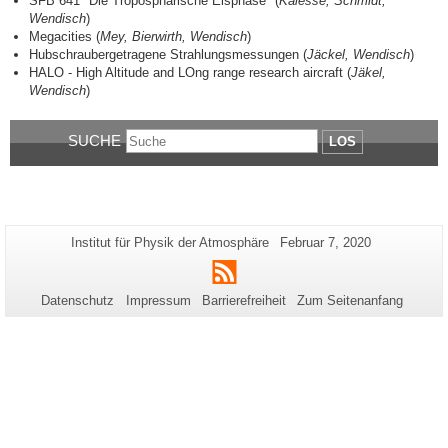
SFB 641 "Die Troposphärische Eisphase" (
Kalesse, Schmidt,
Wendisch
)
Megacities (
Mey, Bierwirth, Wendisch
)
Hubschraubergetragene Strahlungsmessungen (
Jäckel, Wendisch
)
HALO - High Altitude and LOng range research aircraft (
Jäkel,
Wendisch
)
SUCHE
LOS
Zusätzliche
Seiten-
Letzte
Institut für Physik der Atmosphäre
Februar 7, 2020
Name:
Aktualisierung:
Informationen
RSS
zu
Datenschutz
Impressum
Barrierefreiheit
Zum Seitenanfang
dieser
Seite