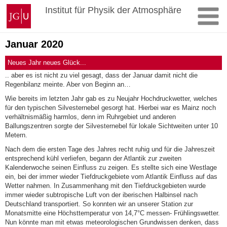
Zum
Johannes
Institut für Physik der Atmosphäre
Inhalt
Gutenberg-
springen
Universität
Mainz
Januar 2020
Neues Jahr neues Glück...
.. aber es ist nicht zu viel gesagt, dass der Januar damit nicht die
Regenbilanz meinte. Aber von Beginn an…
Wie bereits im letzten Jahr gab es zu Neujahr Hochdruckwetter, welches
für den typischen Silvesternebel gesorgt hat. Hierbei war es Mainz noch
verhältnismäßig harmlos, denn im Ruhrgebiet und anderen
Ballungszentren sorgte der Silvesternebel für lokale Sichtweiten unter 10
Metern.
Nach dem die ersten Tage des Jahres recht ruhig und für die Jahreszeit
entsprechend kühl verliefen, begann der Atlantik zur zweiten
Kalenderwoche seinen Einfluss zu zeigen. Es stellte sich eine Westlage
ein, bei der immer wieder Tiefdruckgebiete vom Atlantik Einfluss auf das
Wetter nahmen. In Zusammenhang mit den Tiefdruckgebieten wurde
immer wieder subtropische Luft von der iberischen Halbinsel nach
Deutschland transportiert. So konnten wir an unserer Station zur
Monatsmitte eine Höchsttemperatur von 14,7°C messen- Frühlingswetter.
Nun könnte man mit etwas meteorologischen Grundwissen denken, dass