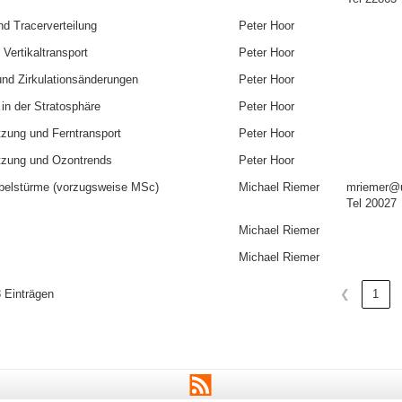
d Tracerverteilung
Peter Hoor
Vertikaltransport
Peter Hoor
nd Zirkulationsänderungen
Peter Hoor
n der Stratosphäre
Peter Hoor
zung und Ferntransport
Peter Hoor
tzung und Ozontrends
Peter Hoor
rbelstürme (vorzugsweise MSc)
Michael Riemer
mriemer@u
Tel 20027
Michael Riemer
Michael Riemer
8 Einträgen
❮
1
RSS