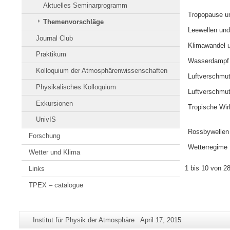
Aktuelles Seminarprogramm
Tropopause un
Themenvorschläge
Leewellen und 
Journal Club
Klimawandel u
Praktikum
Wasserdampf i
Kolloquium der Atmosphärenwissenschaften
Luftverschmut
Physikalisches Kolloquium
Luftverschmu
Exkursionen
Tropische Wi
UnivIS
Rossbywellen
Forschung
Wetterregime
Wetter und Klima
1 bis 10 von 2
Links
TPEX – catalogue
Zusätzliche
Seiten-
Letzte
Institut für Physik der Atmosphäre
April 17, 2015
Informationen
Name:
Aktualisierung: