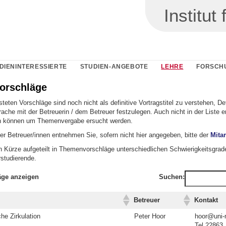
Institu
DIENINTERESSIERTE
STUDIEN-ANGEBOTE
LEHRE
FORSCH
orschläge
isteten Vorschläge sind noch nicht als definitive Vortragstitel zu verstehen, De
rache mit der Betreuerin / dem Betreuer festzulegen. Auch nicht in der Liste 
n können um Themenvergabe ersucht werden.
er Betreuer/innen entnehmen Sie, sofern nicht hier angegeben, bitte der
Mitar
in Kürze aufgeteilt in Themenvorschläge unterschiedlichen Schwierigkeitsgrad
rstudierende.
äge anzeigen
Suchen:
Betreuer
Kontakt
he Zirkulation
Peter Hoor
hoor@uni-
Tel 22863