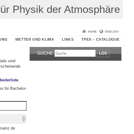
t für Physik der Atmosphäre
HOME
ENGLISH
UNG
WETTER UND KLIMA
LINKS
TPEX – CATALOGUE
SUCHE
LOS
tails sind
erscheinende
beiterliste
.
es für Bachelor-
mainz.de