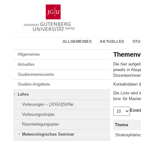
Zum
Johannes
Inhalt
Gutenberg-
springen
Universität
Mainz
ALLGEMEINES
AKTUELLES
STU
Themenv
Allgemeines
Die hier aufgel
Aktuelles
jeweils in Absp
Studieninteressierte
Dozenten/inne
Kontaktdaten d
Studien-Angebote
Die Liste wird 
Lehre
bzw. für Maste
Vorlesungen – [JOGU]StINe
Eintr
Vorlesungsskripte
Raumbelegungsplan
Thema
Meteorologisches Seminar
Stratosphärisc