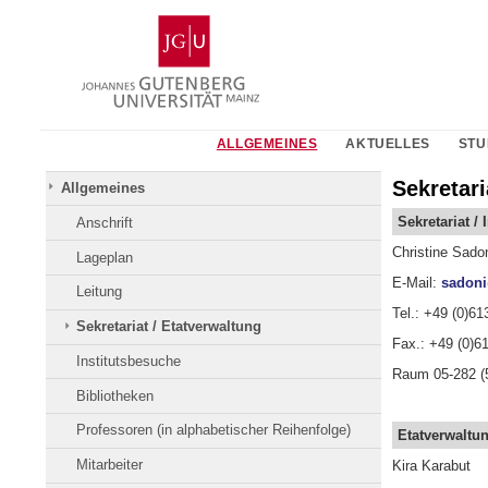
Zum
Johannes
Inhalt
Gutenberg-
springen
Universität
Mainz
ALLGEMEINES
AKTUELLES
STU
Sekretari
Allgemeines
Sekretariat / 
Anschrift
Christine Sado
Lageplan
E-Mail:
sadoni
Leitung
Tel.: +49 (0)61
Sekretariat / Etatverwaltung
Fax.: +49 (0)6
Institutsbesuche
Raum 05-282 (
Bibliotheken
Professoren (in alphabetischer Reihenfolge)
Etatverwaltu
Mitarbeiter
Kira Karabut