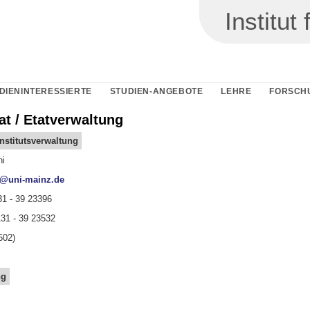
Institu
DIENINTERESSIERTE
STUDIEN-ANGEBOTE
LEHRE
FORSCH
at / Etatverwaltung
Institutsverwaltung
ni
@uni-mainz.de
31 - 39 23396
131 - 39 23532
502)
ng