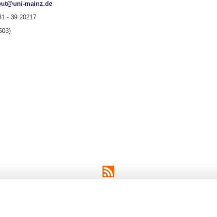
but@uni-mainz.de
31 - 39 20217
503)
RSS