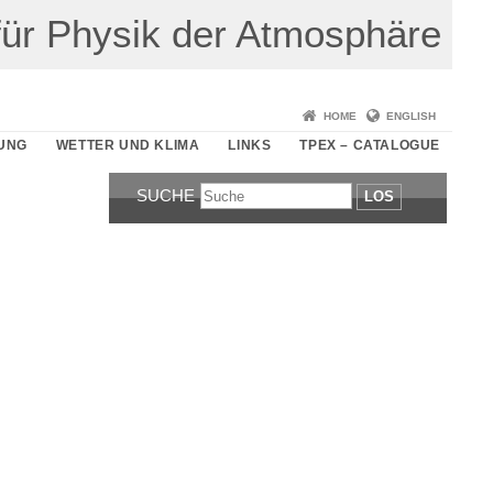
t für Physik der Atmosphäre
HOME
ENGLISH
UNG
WETTER UND KLIMA
LINKS
TPEX – CATALOGUE
SUCHE
LOS