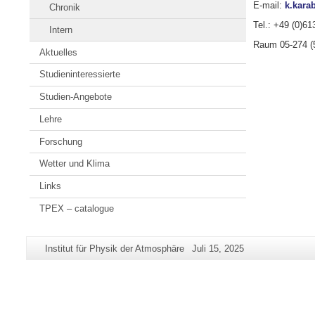
E-mail:
k.kara
Chronik
Tel.: +49 (0)61
Intern
Raum 05-274 (
Aktuelles
Studieninteressierte
Studien-Angebote
Lehre
Forschung
Wetter und Klima
Links
TPEX – catalogue
Zusätzliche
Seiten-
Letzte
Institut für Physik der Atmosphäre
Juli 15, 2025
Informationen
Name:
Aktualisierung:
zu
dieser
Seite