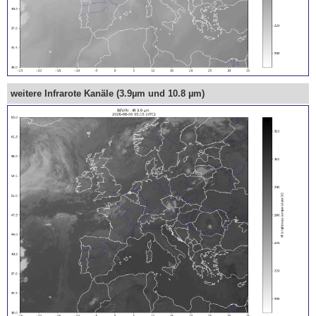
weitere Infrarote Kanäle (3.9µm und 10.8 µm)