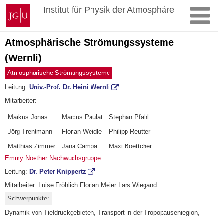
Zum
Johannes
Institut für Physik der Atmosphäre
Inhalt
Gutenberg-
springen
Universität
Mainz
Atmosphärische Strömungssysteme
(Wernli)
Atmosphärische Strömungssysteme
Leitung:
Univ.-Prof. Dr. Heini Wernli
Mitarbeiter:
Markus Jonas
Marcus Paulat
Stephan Pfahl
Jörg Trentmann
Florian Weidle
Philipp Reutter
Matthias Zimmer
Jana Campa
Maxi Boettcher
Emmy Noether Nachwuchsgruppe:
Leitung:
Dr. Peter Knippertz
Mitarbeiter: Luise Fröhlich Florian Meier Lars Wiegand
Schwerpunkte:
Dynamik von Tiefdruckgebieten, Transport in der Tropopausenregion,