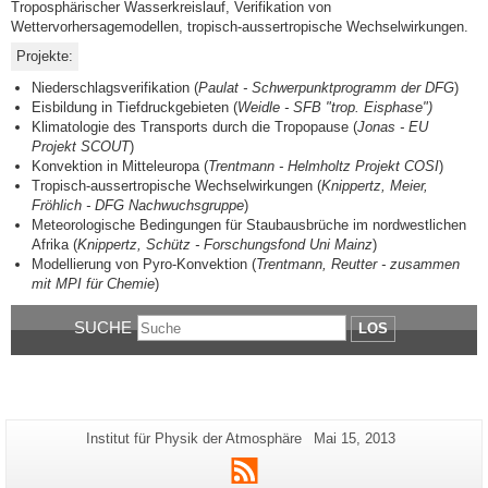
Troposphärischer Wasserkreislauf, Verifikation von
Wettervorhersagemodellen, tropisch-aussertropische Wechselwirkungen.
Projekte:
Niederschlagsverifikation (
Paulat - Schwerpunktprogramm der DFG
)
Eisbildung in Tiefdruckgebieten (
Weidle - SFB "trop. Eisphase")
Klimatologie des Transports durch die Tropopause (
Jonas - EU
Projekt SCOUT
)
Konvektion in Mitteleuropa (
Trentmann - Helmholtz Projekt COSI
)
Tropisch-aussertropische Wechselwirkungen (
Knippertz, Meier,
Fröhlich - DFG Nachwuchsgruppe
)
Meteorologische Bedingungen für Staubausbrüche im nordwestlichen
Afrika (
Knippertz, Schütz - Forschungsfond Uni Mainz
)
Modellierung von Pyro-Konvektion (
Trentmann, Reutter - zusammen
mit MPI für Chemie
)
SUCHE
LOS
Zusätzliche
Seiten-
Letzte
Institut für Physik der Atmosphäre
Mai 15, 2013
Name:
Aktualisierung:
Informationen
RSS
zu