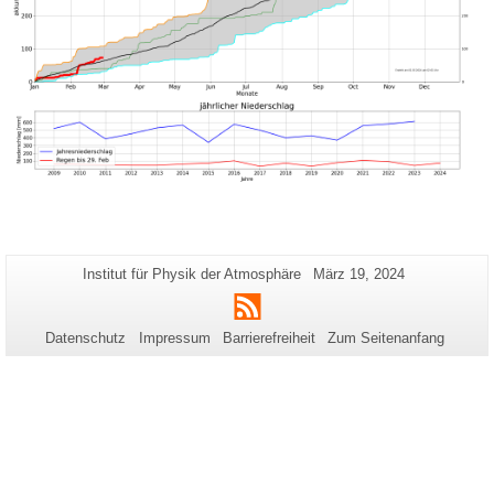
Zusätzliche
Seiten-
Letzte
Institut für Physik der Atmosphäre
März 19, 2024
Name:
Aktualisierung:
Informationen
RSS
zu
Datenschutz
Impressum
Barrierefreiheit
Zum Seitenanfang
dieser
Seite