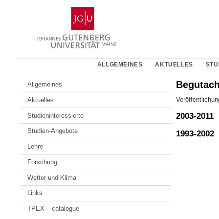
Zum
Johannes
Inhalt
Gutenberg-
springen
Universität
Mainz
ALLGEMEINES
AKTUELLES
STU
Begutach
Allgemeines
Veröffentlichun
Aktuelles
2003-2011
Studieninteressierte
Studien-Angebote
1993-2002
Lehre
Forschung
Wetter und Klima
Links
TPEX – catalogue