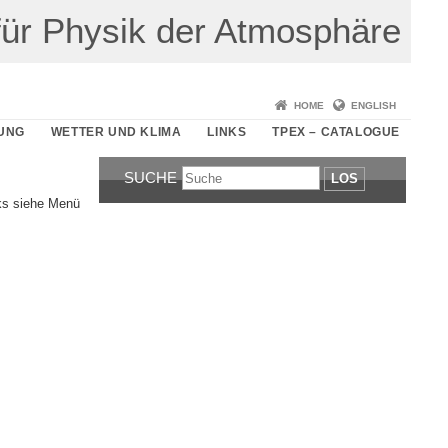
t für Physik der Atmosphäre
HOME
ENGLISH
UNG
WETTER UND KLIMA
LINKS
TPEX – CATALOGUE
SUCHE
LOS
nks siehe Menü