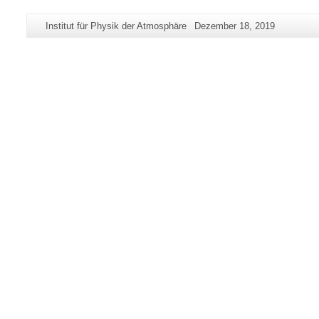
Zusätzliche
Seiten-
Letzte
Institut für Physik der Atmosphäre
Dezember 18, 2019
Informationen
Name:
Aktualisierung:
zu
dieser
Seite