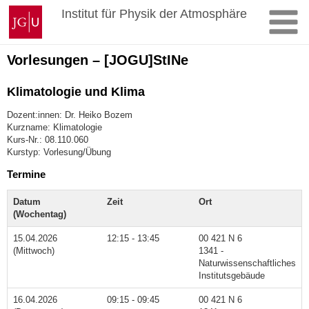
Zum
Johannes
Institut für Physik der Atmosphäre
Inhalt
Gutenberg-
springen
Universität
Mainz
Vorlesungen – [JOGU]StINe
Klimatologie und Klima
Dozent:innen: Dr. Heiko Bozem
Kurzname: Klimatologie
Kurs-Nr.: 08.110.060
Kurstyp: Vorlesung/Übung
Termine
Datum
Zeit
Ort
(Wochentag)
15.04.2026
12:15 - 13:45
00 421 N 6
(Mittwoch)
1341 -
Naturwissenschaftliches
Institutsgebäude
16.04.2026
09:15 - 09:45
00 421 N 6