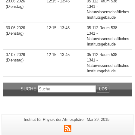
23.06.2026
12:15 - 13:45
05 112 Raum 538
(Dienstag)
1341 -
Naturwissenschaftliches
Institutsgebäude
30.06.2026
12:15 - 13:45
05 112 Raum 538
(Dienstag)
1341 -
Naturwissenschaftliches
Institutsgebäude
07.07.2026
12:15 - 13:45
05 112 Raum 538
(Dienstag)
1341 -
Naturwissenschaftliches
Institutsgebäude
SUCHE
LOS
Zusätzliche
Seiten-
Letzte
Institut für Physik der Atmosphäre
Mai 29, 2015
Name:
Aktualisierung:
Informationen
RSS
zu