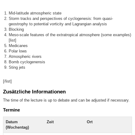
Mid-latitude atmospheric state
Storm tracks and perspectives of cyclogenesis: from quasi-
geostrophy to potential vorticity and Lagrangian analysis
Blocking
Meso-scale features of the extratropical atmosphere (some examples)
[list]
Medicanes
Polar lows
Atmospheric rivers
Bomb cyclogenensis
Sting jets
[/list]
Zusätzliche Informationen
The time of the lecture is up to debate and can be adjusted if necessary.
Termine
Datum
Zeit
Ort
(Wochentag)