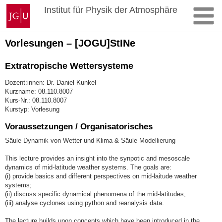
Zum
Johannes
Institut für Physik der Atmosphäre
Inhalt
Gutenberg-
springen
Universität
Mainz
Vorlesungen – [JOGU]StINe
Extratropische Wettersysteme
Dozent:innen: Dr. Daniel Kunkel
Kurzname: 08.110.8007
Kurs-Nr.: 08.110.8007
Kurstyp: Vorlesung
Voraussetzungen / Organisatorisches
Säule Dynamik von Wetter und Klima & Säule Modellierung
This lecture provides an insight into the synpotic and mesoscale
dynamics of mid-latitude weather systems. The goals are:
(i) provide basics and different perspectives on mid-laitude weather
systems;
(ii) discuss specific dynamical phenomena of the mid-latitudes;
(iii) analyse cyclones using python and reanalysis data.
The lecture builds upon concepts which have been introduced in the