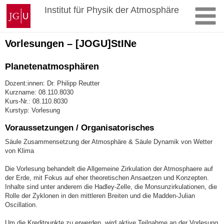
Zum
Johannes
Institut für Physik der Atmosphäre
Inhalt
Gutenberg-
springen
Universität
Mainz
Vorlesungen – [JOGU]StINe
Planetenatmosphären
Dozent:innen: Dr. Philipp Reutter
Kurzname: 08.110.8030
Kurs-Nr.: 08.110.8030
Kurstyp: Vorlesung
Voraussetzungen / Organisatorisches
Säule Zusammensetzung der Atmosphäre & Säule Dynamik von Wetter
von Klima
Die Vorlesung behandelt die Allgemeine Zirkulation der Atmosphaere auf
der Erde, mit Fokus auf eher theoretischen Ansaetzen und Konzepten.
Inhalte sind unter anderem die Hadley-Zelle, die Monsunzirkulationen, die
Rolle der Zyklonen in den mittleren Breiten und die Madden-Julian
Oscillation.
Um die Kreditpunkte zu erwerden, wird aktive Teilnahme an der Vorlesung