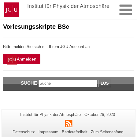
Zum
Johannes
Institut für Physik der Atmosphäre
Inhalt
Gutenberg-
springen
Universität
Mainz
Vorlesungsskripte BSc
Bitte melden Sie sich mit Ihrem JGU-Account an:
Anmelden
SUCHE
LOS
Zusätzliche
Seiten-
Letzte
Institut für Physik der Atmosphäre
Oktober 26, 2020
Name:
Aktualisierung:
Informationen
RSS
zu
Datenschutz
Impressum
Barrierefreiheit
Zum Seitenanfang
dieser